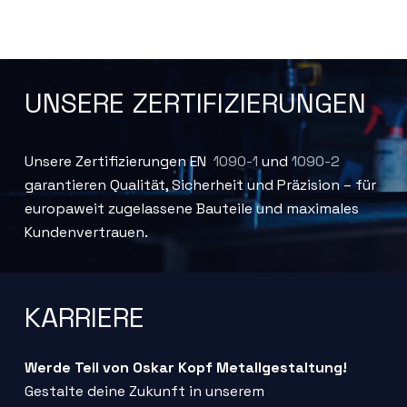
aufzunehmen und maßgeschneiderte Lösungen zu
über 50 Jahren Tradition bieten wir handwerkliche
entwickeln.
Perfektion, innovative Lösungen und eine
individuelle Betreuung. Ob Metallkonstruktionen,
Schmiedearbeiten oder Stahlbau – in Friesenheim,
UNSERE ZERTIFIZIERUNGEN
im gesamten Ortenaukreis und darüber hinaus
setzen wir Ihre Vision in hochwertigem Metall um.
Wir garantieren eine präzise und termintreue
Umsetzung.
Unsere Zertifizierungen EN
1090-1
und
1090-2
garantieren Qualität, Sicherheit und Präzision – für
europaweit zugelassene Bauteile und maximales
Kundenvertrauen.
KARRIERE
Werde Teil von Oskar Kopf Metallgestaltung!
Gestalte deine Zukunft in unserem